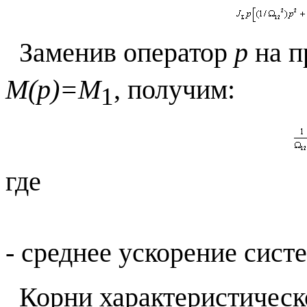
Заменив оператор
p
на п
M(
p)=
M
, получим:
1
где
- среднее ускорение сист
Корни характеристическ