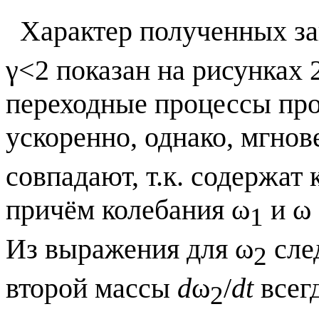
Характер полученных за
γ<2 показан на рисунках 
переходные процессы пр
ускоренно, однако, мгно
совпадают, т.к. содержат
причём колебания ω
и ω 
1
Из выражения для ω
след
2
второй массы
d
ω
/
dt
всег
2